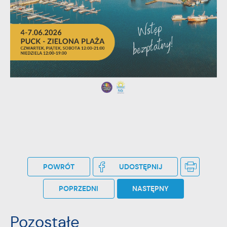
stronach podmiotów trzecich lub firm będących naszymi
partnerami oraz innych dostawców usług. Firmy te działają w
charakterze pośredników prezentujących nasze treści w
postaci wiadomości, ofert, komunikatów mediów
społecznościowych.
POWRÓT
UDOSTĘPNIJ
POPRZEDNI
NASTĘPNY
Pozostałe