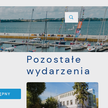
YCJE
PROJEKTY UNIJNE
KONTAKT
POPRZEDNI
NASTĘPNY
Pozostałe
wydarzenia
ĘPNY