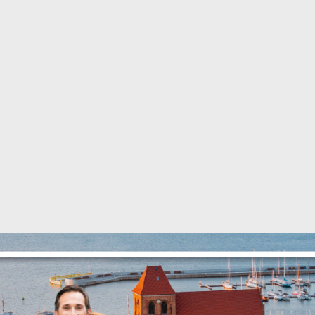
Ustawienia
zanujemy Twoją prywatność. Możesz zmienić ustawienia cookie
ub zaakceptować je wszystkie. W dowolnym momencie możesz
okonać zmiany swoich ustawień.