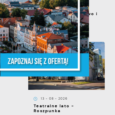
20 - 08 - 2026
Teatralne lato - Zdrowo i
kolorowo
a
m
e
13 - 08 - 2026
Teatralne lato -
e
Roszpunka