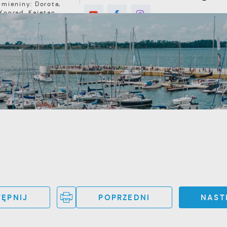
Imieniny: Dorota,
Konrad, Kajetan
8°C
E
MIESZKANIEC
TURYSTYKA
INWEST
ĘPNIJ
POPRZEDNI
NAST