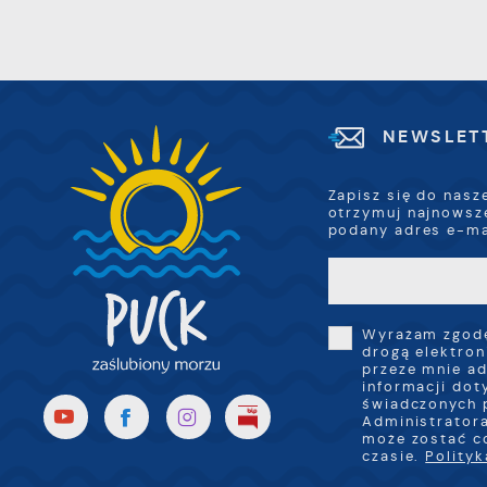
p
w
R
i
D
z
i
w
P
W
k
NEWSLET
z
p
l
Zapisz się do nasz
u
otrzymuj najnowsz
p
podany adres e-ma
k
Wyrażam zgodę
drogą elektron
przeze mnie ad
informacji dot
świadczonych 
Administratora
może zostać c
czasie.
Polity