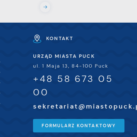
e
e
KONTAKT
i
URZĄD MIASTA PUCK
0
ul. 1 Maja 13, 84-100 Puck
0
+48 58 673 05
0
00
0
0
sekretariat@miastopuck.
FORMULARZ KONTAKTOWY