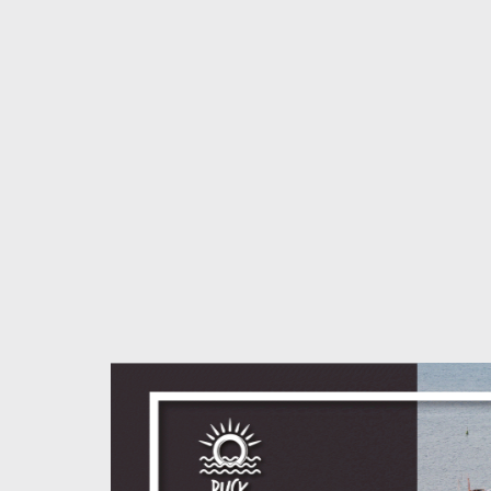
S
l
d