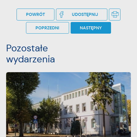
przeglądanej witryny internetowej. Treści promocyjne
mogą pojawić się na stronach podmiotów trzecich lub
POWRÓT
UDOSTĘPNIJ
firm będących naszymi partnerami oraz innych
dostawców usług. Firmy te działają w charakterze
pośredników prezentujących nasze treści w postaci
POPRZEDNI
NASTĘPNY
wiadomości, ofert, komunikatów mediów
społecznościowych.
Pozostałe
wydarzenia