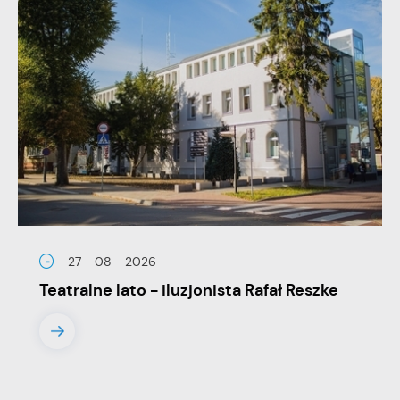
Promocyjne pliki cookies służą do prezentowania Ci naszych
Więcej
komunikatów na podstawie analizy Twoich upodobań oraz
Twoich zwyczajów dotyczących przeglądanej witryny
internetowej. Treści promocyjne mogą pojawić się na
stronach podmiotów trzecich lub firm będących naszymi
partnerami oraz innych dostawców usług. Firmy te działają w
charakterze pośredników prezentujących nasze treści w
postaci wiadomości, ofert, komunikatów mediów
społecznościowych.
27 - 08 - 2026
Teatralne lato - iluzjonista Rafał Reszke