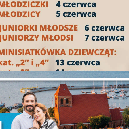
stawienia
anujemy Twoją prywatność. Możesz zmienić ustawienia cookies lub zaakceptować 
szystkie. W dowolnym momencie możesz dokonać zmiany swoich ustawień.
iezbędne
ezbędne pliki cookies służą do prawidłowego funkcjonowania strony internetowej i
ożliwiają Ci komfortowe korzystanie z oferowanych przez nas usług.
iki cookies odpowiadają na podejmowane przez Ciebie działania w celu m.in.
ięcej