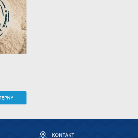
te
ci,
TĘPNY
KONTAKT