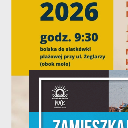
U
Sz
w
N
Ni
um
Pl
W