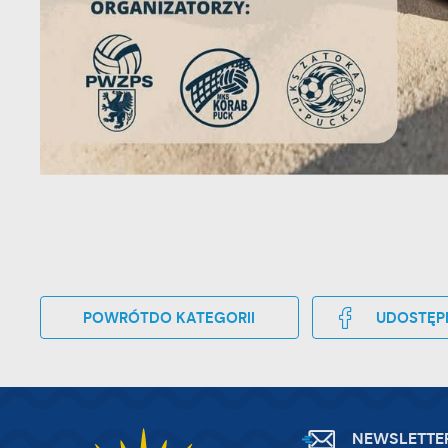
tr
dz
o
POWRÓT
DO KATEGORII
UDOSTĘP
NEWSLETTE