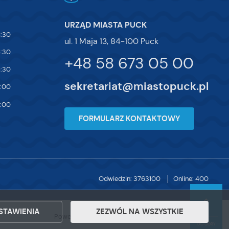
URZĄD MIASTA PUCK
5:30
ul. 1 Maja 13, 84-100 Puck
5:30
+48 58 673 05 00
5:30
sekretariat@miastopuck.pl
7:00
4:00
FORMULARZ KONTAKTOWY
Odwiedzin: 3763100
Online: 400
STAWIENIA
ZEZWÓL NA WSZYSTKIE
Powered by
2ClickPortal®
- Portale nowej generacji
DO GÓRY