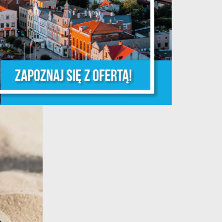
ń.
ych
y
ej