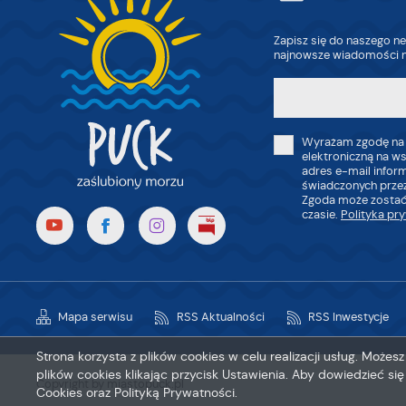
Zapisz się do naszego ne
najnowsze wiadomości n
Wyrażam zgodę na
elektroniczną na w
adres e-mail infor
świadczonych przez
Zgoda może zostać
czasie.
Polityka pr
Mapa serwisu
RSS Aktualności
RSS Inwestycje
Strona korzysta z plików cookies w celu realizacji usług. Może
plików cookies klikając przycisk Ustawienia. Aby dowiedzieć si
Copyright by miastopuck.pl
Cookies oraz Polityką Prywatności.