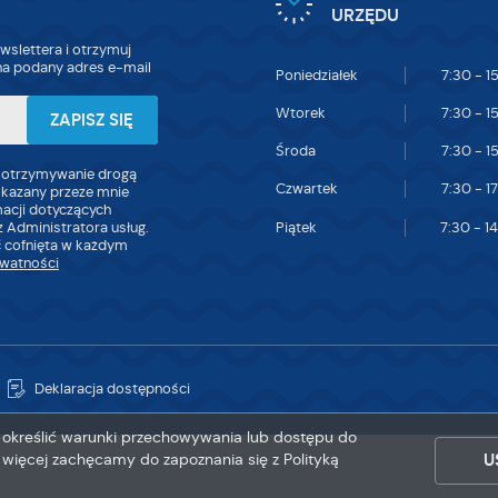
URZĘDU
wslettera i otrzymuj
a podany adres e-mail
Poniedziałek
7:30 - 1
Wtorek
7:30 - 1
Środa
7:30 - 1
 otrzymywanie drogą
Czwartek
7:30 - 1
skazany przeze mnie
macji dotyczących
Piątek
7:30 - 1
 Administratora usług.
 cofnięta w każdym
ywatności
Deklaracja dostępności
sz określić warunki przechowywania lub dostępu do
ę więcej zachęcamy do zapoznania się z Polityką
U