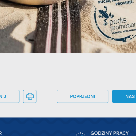
zecich lub firm będących naszymi partnerami oraz innych dostawców usług. Firmy 
iałają w charakterze pośredników prezentujących nasze treści w postaci wiadomoś
fert, komunikatów mediów społecznościowych.
NIJ
POPRZEDNI
NAS
R
GODZINY PRACY