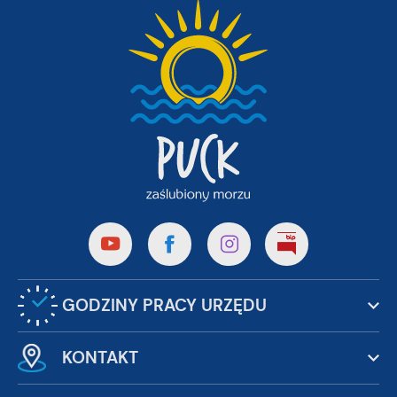
GODZINY PRACY URZĘDU
KONTAKT