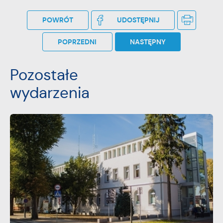
POWRÓT
UDOSTĘPNIJ
Promocyjne pliki cookies służą do prezentowania Ci naszych
Więcej
komunikatów na podstawie analizy Twoich upodobań oraz
Twoich zwyczajów dotyczących przeglądanej witryny
POPRZEDNI
NASTĘPNY
internetowej. Treści promocyjne mogą pojawić się na
stronach podmiotów trzecich lub firm będących naszymi
Pozostałe
partnerami oraz innych dostawców usług. Firmy te działają w
charakterze pośredników prezentujących nasze treści w
wydarzenia
postaci wiadomości, ofert, komunikatów mediów
społecznościowych.