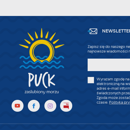
ak
Pr
W
po
wi
tr
dz
NEWSLETTE
o
Zapisz się do naszego ne
najnowsze wiadomości n
Wyrażam zgodę na
elektroniczną na w
adres e-mail infor
świadczonych przez
Zgoda może zostać
czasie.
Polityka pr