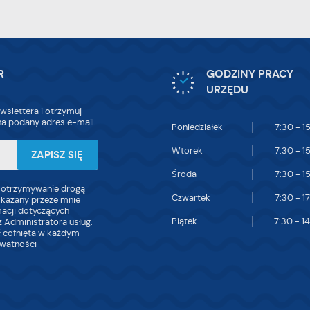
tualności na stronach naszych partnerów.
omocyjne pliki cookies służą do prezentowania Ci naszych komunikatów na
ięcej
dstawie analizy Twoich upodobań oraz Twoich zwyczajów dotyczących przeglądan
tryny internetowej. Treści promocyjne mogą pojawić się na stronach podmiotów
zecich lub firm będących naszymi partnerami oraz innych dostawców usług. Firmy 
iałają w charakterze pośredników prezentujących nasze treści w postaci wiadomoś
R
GODZINY PRACY
fert, komunikatów mediów społecznościowych.
URZĘDU
wslettera i otrzymuj
a podany adres e-mail
Poniedziałek
7:30 - 1
Wtorek
7:30 - 1
Środa
7:30 - 1
 otrzymywanie drogą
Czwartek
7:30 - 1
skazany przeze mnie
macji dotyczących
Piątek
7:30 - 1
 Administratora usług.
 cofnięta w każdym
ywatności