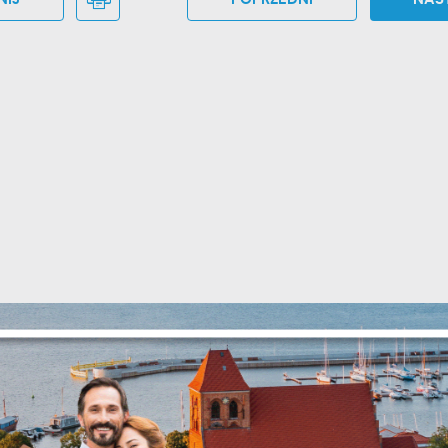
stawienia
anujemy Twoją prywatność. Możesz zmienić ustawienia cookies lub zaakceptować 
szystkie. W dowolnym momencie możesz dokonać zmiany swoich ustawień.
iezbędne