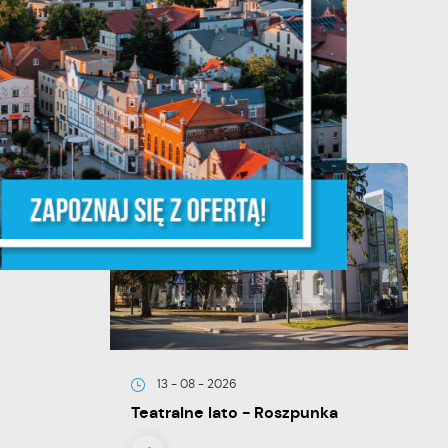
20 - 08 - 2026
Teatralne lato - Zdrowo i
kolorowo
ń.
ych
y
13 - 08 - 2026
Teatralne lato - Roszpunka