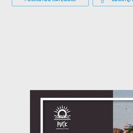
U
Sz
w
N