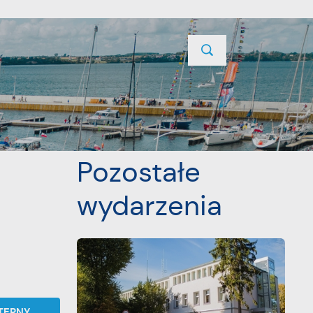
TYCJE
PROJEKTY UNIJNE
KONTAKT
POPRZEDNI
NASTĘPNY
Pozostałe
wydarzenia
TĘPNY