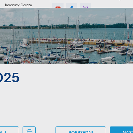
Imieniny: Dorota,
Konrad, Kajetan
7°C
MIESZKANIEC
TURYSTYKA
INWES
025
NIJ
POPRZEDNI
NAS