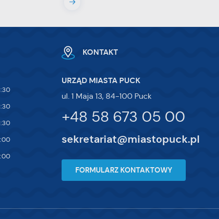
ej
te
ci,
KONTAKT
URZĄD MIASTA PUCK
5:30
ul. 1 Maja 13, 84-100 Puck
5:30
+48 58 673 05 00
5:30
sekretariat@miastopuck.pl
7:00
4:00
FORMULARZ KONTAKTOWY