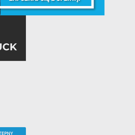
y
ej
te
ci,
TĘPNY