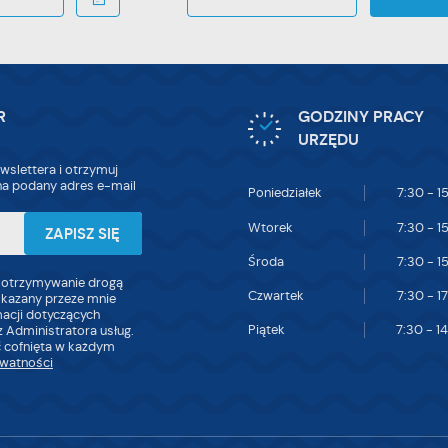
R
GODZINY PRACY
URZĘDU
wslettera i otrzymuj
a podany adres e-mail
Poniedziałek
7:30 - 1
Wtorek
7:30 - 1
Środa
7:30 - 1
 otrzymywanie drogą
Czwartek
7:30 - 1
skazany przeze mnie
macji dotyczących
Piątek
7:30 - 1
 Administratora usług.
 cofnięta w każdym
ywatności