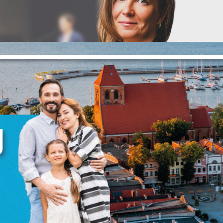
stawienia
anujemy Twoją prywatność. Możesz zmienić ustawienia cookies lub zaakceptować 
szystkie. W dowolnym momencie możesz dokonać zmiany swoich ustawień.
iezbędne
ezbędne pliki cookies służą do prawidłowego funkcjonowania strony internetowej i
ożliwiają Ci komfortowe korzystanie z oferowanych przez nas usług.
iki cookies odpowiadają na podejmowane przez Ciebie działania w celu m.in.
ięcej
stosowania Twoich ustawień preferencji prywatności, logowania czy wypełniania
rmularzy. Dzięki plikom cookies strona, z której korzystasz, może działać bez zakłóce
unkcjonalne i personalizacyjne
go typu pliki cookies umożliwiają stronie internetowej zapamiętanie wprowadzon
zez Ciebie ustawień oraz personalizację określonych funkcjonalności czy
ezentowanych treści.
ięki tym plikom cookies możemy zapewnić Ci większy komfort korzystania z
ięcej
nkcjonalności naszej strony poprzez dopasowanie jej do Twoich indywidualnych