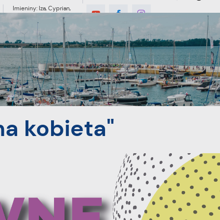
Imieniny: Iza, Cyprian,
Dominik
°C
MIESZKANIEC
TURYSTYKA
INWES
a kobieta"