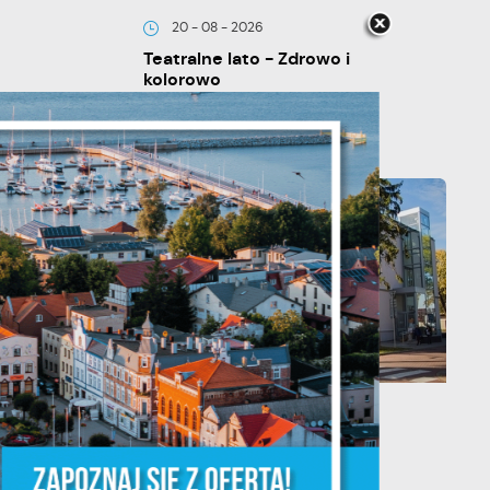
20 - 08 - 2026
Teatralne lato - Zdrowo i
kolorowo
je
ń.
ych
13 - 08 - 2026
Teatralne lato - Roszpunka