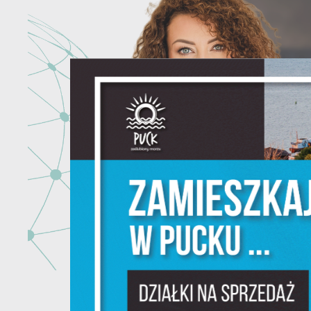
U
Sz
w
N
Ni
um
Pl
W
do
fo
F
Te
pr
pr
Dz
W
fu