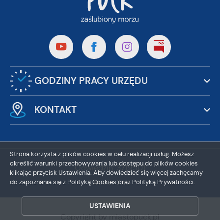
GODZINY PRACY URZĘDU
KONTAKT
Strona korzysta z plików cookies w celu realizacji usług. Możesz
określić warunki przechowywania lub dostępu do plików cookies
Odwiedzin: 3719501
klikając przycisk Ustawienia. Aby dowiedzieć się więcej zachęcamy
Online: 255
do zapoznania się z Polityką Cookies oraz Polityką Prywatności.
ZAPISZ WYBRANE
USTAWIENIA
ZEZWÓL NA WSZYSTKIE
Copyright by miastopuck.pl