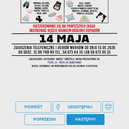
stronach podmiotów trzecich lub firm będących naszymi
partnerami oraz innych dostawców usług. Firmy te działają w
charakterze pośredników prezentujących nasze treści w
postaci wiadomości, ofert, komunikatów mediów
społecznościowych.
POWRÓT
UDOSTĘPNIJ
POPRZEDNI
NASTĘPNY