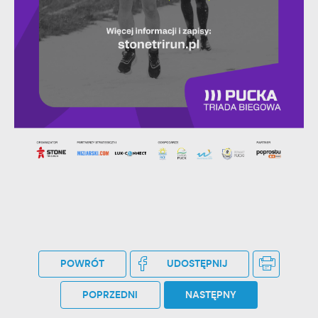
stronach podmiotów trzecich lub firm będących naszymi
partnerami oraz innych dostawców usług. Firmy te działają w
charakterze pośredników prezentujących nasze treści w
postaci wiadomości, ofert, komunikatów mediów
społecznościowych.
POWRÓT
UDOSTĘPNIJ
POPRZEDNI
NASTĘPNY