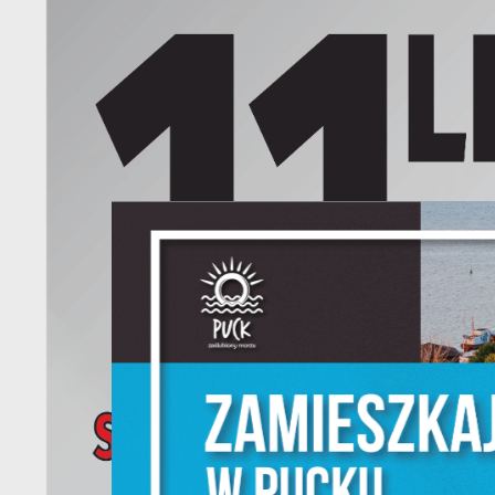
S
l
d
N
N
s
o
P
W
w
p