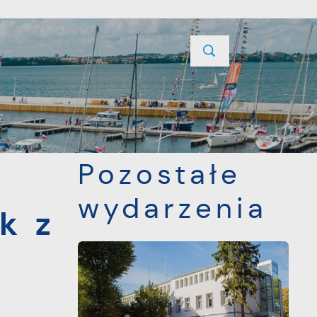
YCJE
PROJEKTY UNIJNE
KONTAKT
POPRZEDNI
NASTĘPNY
dległości
Pozostałe
wydarzenia
k z