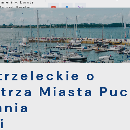
Imieniny: Dorota,
Konrad, Kajetan
9°C
E
MIESZKANIEC
TURYSTYKA
INWEST
ie o Puchar Burmistrza Miasta Puck z okazji Odzyskania Niepo
rzeleckie o
trza Miasta Puc
ania
i