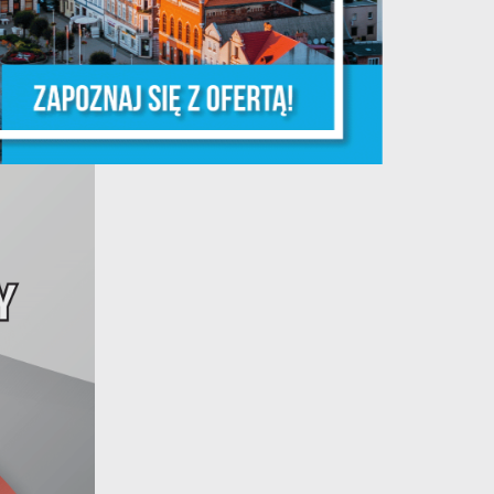
e
e
e
e
i