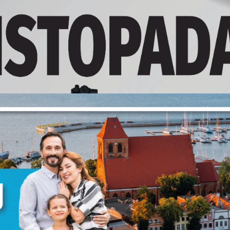
Ustawienia
zanujemy Twoją prywatność. Możesz zmienić ustawienia cookie
ub zaakceptować je wszystkie. W dowolnym momencie możesz
okonać zmiany swoich ustawień.
iezbędne
iezbędne pliki cookies służą do prawidłowego funkcjonowania
trony internetowej i umożliwiają Ci komfortowe korzystanie z
ferowanych przez nas usług.
liki cookies odpowiadają na podejmowane przez Ciebie działani
ięcej
 celu m.in. dostosowania Twoich ustawień preferencji
rywatności, logowania czy wypełniania formularzy. Dzięki pliko