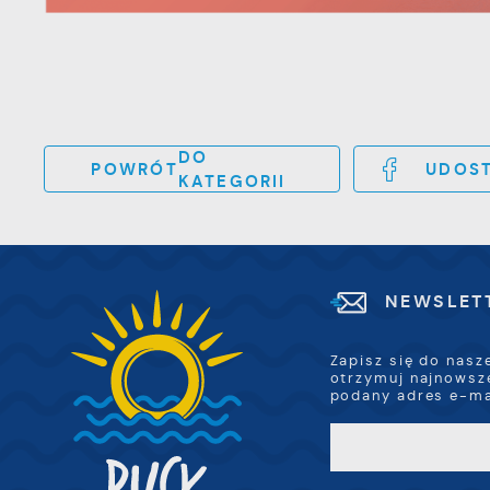
p
l
u
p
k
DO
POWRÓT
UDOST
KATEGORII
NEWSLET
Zapisz się do nasz
otrzymuj najnowsz
podany adres e-ma