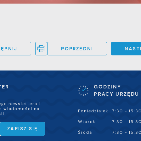
romocyjne mogą pojawić się na stronach podmiotów trzecich
ub firm będących naszymi partnerami oraz innych dostawców
sług. Firmy te działają w charakterze pośredników
rezentujących nasze treści w postaci wiadomości, ofert,
omunikatów mediów społecznościowych.
ĘPNIJ
POPRZEDNI
NAST
TER
GODZINY
PRACY URZĘDU
ego newslettera i
e wiadomości na
Poniedziałek
7:30 - 15:3
il
Wtorek
7:30 - 15:3
Środa
7:30 - 15:3