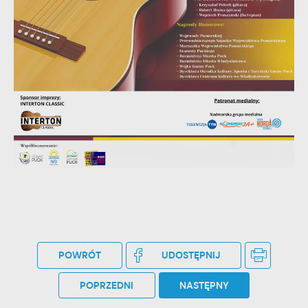
stronach podmiotów trzecich lub firm będących naszymi
partnerami oraz innych dostawców usług. Firmy te działają w
charakterze pośredników prezentujących nasze treści w
postaci wiadomości, ofert, komunikatów mediów
społecznościowych.
POWRÓT
UDOSTĘPNIJ
POPRZEDNI
NASTĘPNY