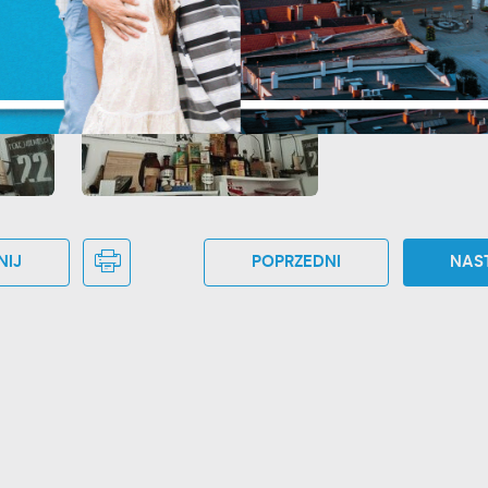
unkcjonalne i personalizacyjne
go typu pliki cookies umożliwiają stronie internetowej zapamiętanie wprowadzon
zez Ciebie ustawień oraz personalizację określonych funkcjonalności czy
ZAPISZ WYBRANE
ezentowanych treści.
ięki tym plikom cookies możemy zapewnić Ci większy komfort korzystania z
ięcej
ZEZWÓL NA WSZYSTKIE
nkcjonalności naszej strony poprzez dopasowanie jej do Twoich indywidualnych
eferencji. Wyrażenie zgody na funkcjonalne i personalizacyjne pliki cookies
arantuje dostępność większej ilości funkcji na stronie.
nalityczne
alityczne pliki cookies pomagają nam rozwijać się i dostosowywać do Twoich
NIJ
POPRZEDNI
NAS
trzeb.
okies analityczne pozwalają na uzyskanie informacji w zakresie wykorzystywania
ięcej
tryny internetowej, miejsca oraz częstotliwości, z jaką odwiedzane są nasze serwis
ww. Dane pozwalają nam na ocenę naszych serwisów internetowych pod względem
h popularności wśród użytkowników. Zgromadzone informacje są przetwarzane w
eklamowe
rmie zanonimizowanej. Wyrażenie zgody na analityczne pliki cookies gwarantuje
ięki reklamowym plikom cookies prezentujemy Ci najciekawsze informacje i
stępność wszystkich funkcjonalności.
tualności na stronach naszych partnerów.
omocyjne pliki cookies służą do prezentowania Ci naszych komunikatów na