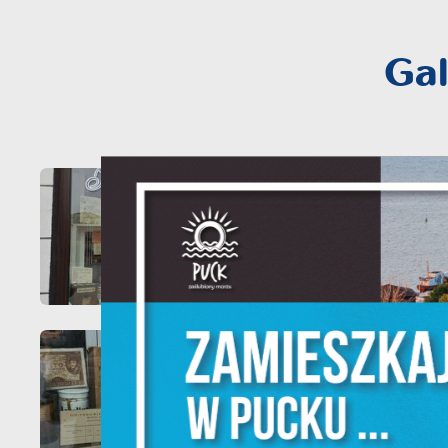
Gal
U
Sz
w
N
Ni
um
Pl
W
do
fo