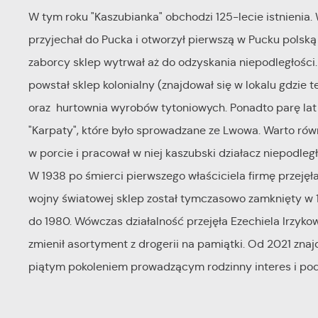
W tym roku "Kaszubianka" obchodzi 125-lecie istnienia.
przyjechał do Pucka i otworzył pierwszą w Pucku polską 
zaborcy sklep wytrwał aż do odzyskania niepodległości
powstał sklep kolonialny (znajdował się w lokalu gdzie 
oraz hurtownia wyrobów tytoniowych. Ponadto parę lat 
"Karpaty", które było sprowadzane ze Lwowa. Warto rów
w porcie i pracował w niej kaszubski działacz niepodle
W 1938 po śmierci pierwszego właściciela firmę przejęł
wojny światowej sklep został tymczasowo zamknięty w 19
do 1980. Wówczas działalność przejęła Ezechiela Irzykow
zmienił asortyment z drogerii na pamiątki. Od 2021 znajdu
piątym pokoleniem prowadzącym rodzinny interes i po