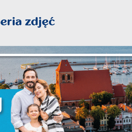
eria zdjęć
stawienia
anujemy Twoją prywatność. Możesz zmienić ustawienia cookies lub zaakceptować 
szystkie. W dowolnym momencie możesz dokonać zmiany swoich ustawień.
iezbędne
ezbędne pliki cookies służą do prawidłowego funkcjonowania strony internetowej i
ożliwiają Ci komfortowe korzystanie z oferowanych przez nas usług.
iki cookies odpowiadają na podejmowane przez Ciebie działania w celu m.in.
ięcej
stosowania Twoich ustawień preferencji prywatności, logowania czy wypełniania
rmularzy. Dzięki plikom cookies strona, z której korzystasz, może działać bez zakłóce