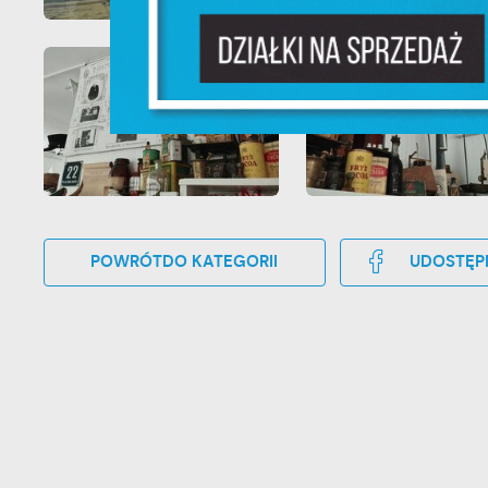
F
Te
pr
pr
Dz
W
fu
pr
gw
A
An
POWRÓT
DO KATEGORII
UDOSTĘP
po
Co
W
wi
w
ic
R
fo
Dz
do
ak
Pr