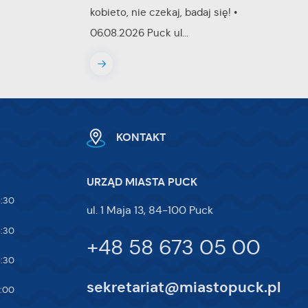
kobieto, nie czekaj, badaj się! •
ej
06.08.2026 Puck ul...
te
ci,
KONTAKT
URZĄD MIASTA PUCK
5:30
ul. 1 Maja 13, 84-100 Puck
5:30
+48 58 673 05 00
5:30
sekretariat@miastopuck.pl
7:00