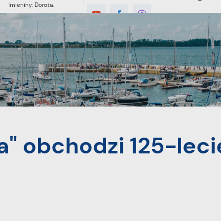
Imieniny: Dorota,
Konrad, Kajetan
7°C
MIESZKANIEC
TURYSTYKA
INWES
lecie istnienia
a" obchodzi 125-leci