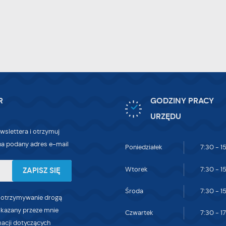
ięcej
dstawie analizy Twoich upodobań oraz Twoich zwyczajów dotyczących przeglądan
tryny internetowej. Treści promocyjne mogą pojawić się na stronach podmiotów
zecich lub firm będących naszymi partnerami oraz innych dostawców usług. Firmy 
iałają w charakterze pośredników prezentujących nasze treści w postaci wiadomoś
fert, komunikatów mediów społecznościowych.
R
GODZINY PRACY
URZĘDU
wslettera i otrzymuj
a podany adres e-mail
Poniedziałek
7:30 - 1
Wtorek
7:30 - 1
Środa
7:30 - 1
 otrzymywanie drogą
skazany przeze mnie
Czwartek
7:30 - 1
macji dotyczących