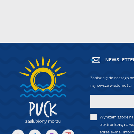
W
po
wi
tr
dz
o
NEWSLETTE
Zapisz się do naszego ne
najnowsze wiadomości n
Wyrażam zgodę na
elektroniczną na w
adres e-mail infor