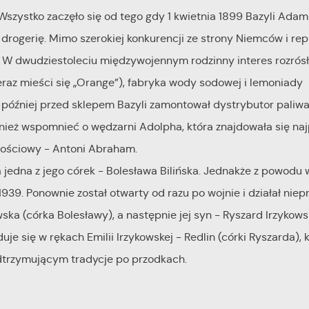
 Wszystko zaczęło się od tego gdy 1 kwietnia 1899 Bazyli Ada
drogerię. Mimo szerokiej konkurencji ze strony Niemców i repr
. W dwudziestoleciu międzywojennym rodzinny interes rozrósł
teraz mieści się „Orange”), fabryka wody sodowej i lemoniady
później przed sklepem Bazyli zamontował dystrybutor paliwa
nież wspomnieć o wędzarni Adolpha, która znajdowała się na
głościowy - Antoni Abraham.
a jedna z jego córek - Bolesława Bilińska. Jednakże z powodu 
39. Ponownie został otwarty od razu po wojnie i działał niep
ska (córka Bolesławy), a następnie jej syn - Ryszard Irzykowsk
je się w rękach Emilii Irzykowskej - Redlin (córki Ryszarda), k
dtrzymującym tradycje po przodkach.