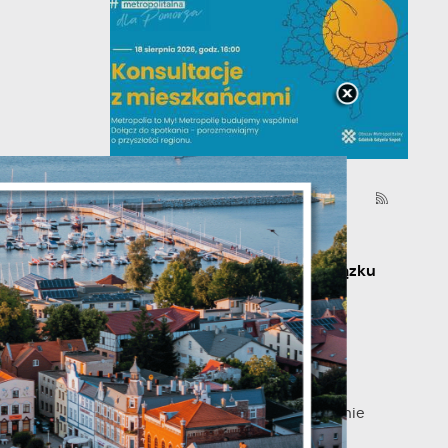
06 - 08 - 2026
je
Spotkanie konsultacyjne
poświęcone powołaniu związku
metropolitalnego w
województwie pomorskim
Szanowni Państwo, serdecznie
zapraszamy na otwarte spotkanie
konsultacyjne, poświęcone
ń.