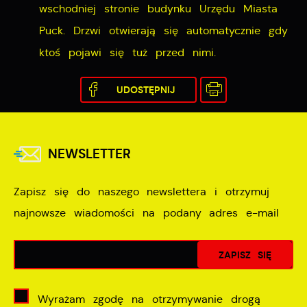
wschodniej stronie budynku Urzędu Miasta
Puck. Drzwi otwierają się automatycznie gdy
ktoś pojawi się tuż przed nimi.
UDOSTĘPNIJ
NEWSLETTER
Zapisz się do naszego newslettera i otrzymuj
najnowsze wiadomości na podany adres e-mail
Wyrażam zgodę na otrzymywanie drogą