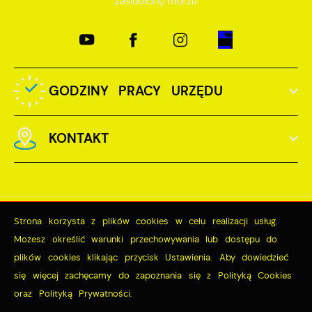
GODZINY PRACY URZĘDU
KONTAKT
Strona korzysta z plików cookies w celu realizacji usług.
Odwiedzin: 3809064
Możesz określić warunki przechowywania lub dostępu do
Online: 355
plików cookies klikając przycisk Ustawienia. Aby dowiedzieć
się więcej zachęcamy do zapoznania się z Polityką Cookies
ZAPISZ WYBRANE
oraz Polityką Prywatności.