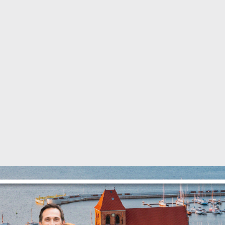
Ustawienia
zanujemy Twoją prywatność. Możesz zmienić ustawienia cookie
ub zaakceptować je wszystkie. W dowolnym momencie możesz
okonać zmiany swoich ustawień.