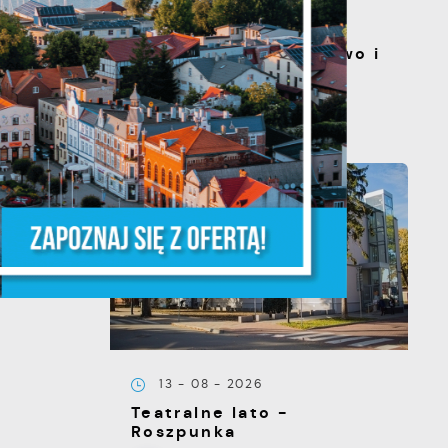
20 - 08 - 2026
Teatralne lato - Zdrowo i
kolorowo
a
m
e
13 - 08 - 2026
Teatralne lato -
e
Roszpunka