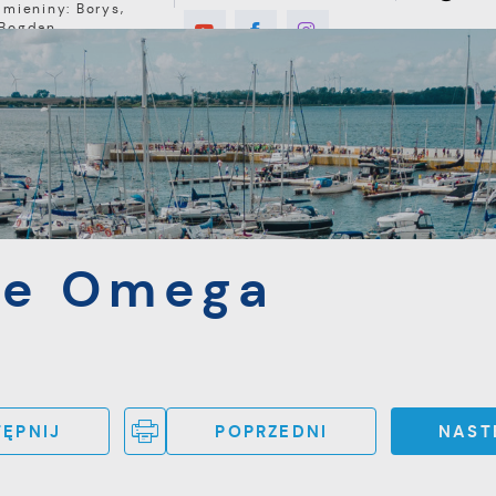
Imieniny: Borys,
Bogdan,
Wawrzyniec
°C
E
MIESZKANIEC
TURYSTYKA
INWEST
ga
ie Omega
ĘPNIJ
POPRZEDNI
NAST