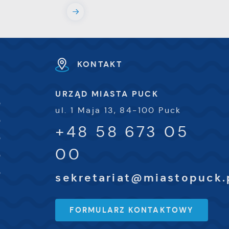
e
e
KONTAKT
i
URZĄD MIASTA PUCK
0
ul. 1 Maja 13, 84-100 Puck
0
+48 58 673 05
0
00
0
0
sekretariat@miastopuck.
FORMULARZ KONTAKTOWY