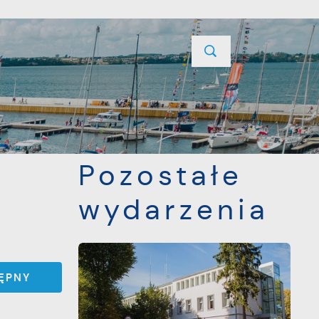
YCJE
PROJEKTY UNIJNE
KONTAKT
POPRZEDNI
NASTĘPNY
Pozostałe
wydarzenia
ĘPNY