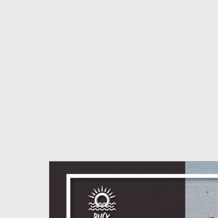
S
l
d