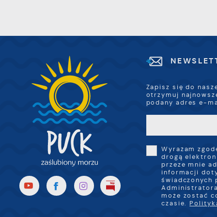
p
w
R
i
D
z
i
w
P
W
k
NEWSLET
z
p
l
Zapisz się do nasz
u
otrzymuj najnowsz
p
podany adres e-ma
k
Wyrażam zgodę
drogą elektron
przeze mnie ad
informacji dot
świadczonych 
Administratora
może zostać c
czasie.
Polity